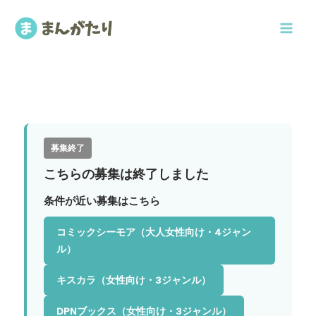
内
容
を
ス
キ
ッ
プ
募集終了
こちらの募集は終了しました
条件が近い募集はこちら
コミックシーモア（大人女性向け・4ジャン
ル）
キスカラ（女性向け・3ジャンル）
DPNブックス（女性向け・3ジャンル）