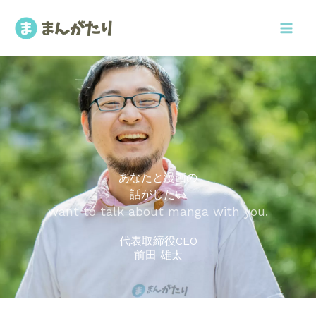
内
容
を
ス
キ
ッ
プ
あなたと漫画の
話がしたい
want to talk about manga with you.
代表取締役CEO
前田 雄太