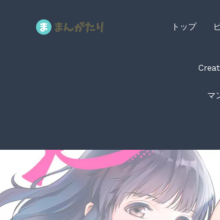
内
容
トップ
を
ス
キ
Creat
ッ
プ
マ