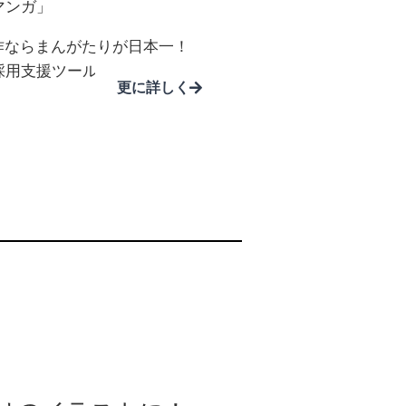
マンガ」
作ならまんがたりが日本一！
採用支援ツールに。
更に詳しく