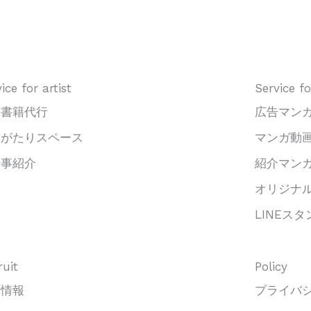
ice for artist
Service f
子書籍代行
広告マン
んがたりスペース
マンガ動
仕事紹介
紹介マン
オリジナ
LINEス
ruit
Policy
用情報
プライバ