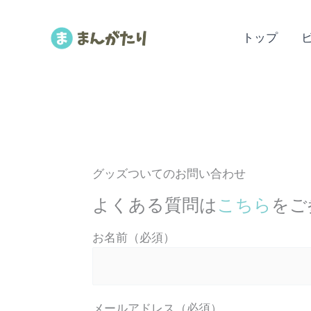
内
容
トップ
を
ス
キ
ッ
プ
グッズついてのお問い合わせ
よくある質問は
こちら
をご
お名前（必須）
メールアドレス（必須）