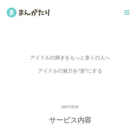
内
容
を
ス
キ
ッ
プ
アイドルの輝きをもっと多くの人へ
アイドルの魅力を“形”にする
service
サービス内容